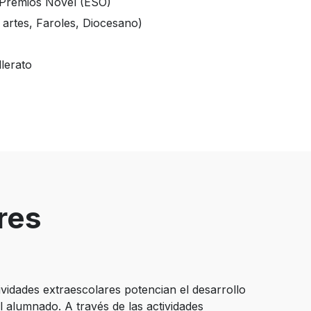
a Premios Novel (ESO)
s artes, Faroles, Diocesano)
a
lerato
res
dades extraescolares potencian el desarrollo
del alumnado. A través de las actividades