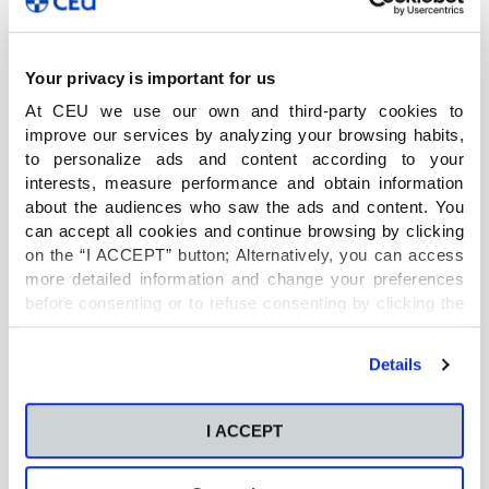
y artística con una formación integral en valores
cristianos.
Your privacy is important for us
Nuestro proyecto Summer Camp es una
At CEU we use our own and third-party cookies to
auténtica inmersión en la lengua inglesa en el que
improve our services by analyzing your browsing habits,
el alumnado aprenderá de una manera natural y
to personalize ads and content according to your
mejorará sus habilidades comunicativas en un
interests, measure performance and obtain information
entorno de confianza y socialización.
about the audiences who saw the ads and content. You
can accept all cookies and continue browsing by clicking
Este 2026 los Juguetes van a cobrar vida en
on the “I ACCEPT” button; Alternatively, you can access
nuestro Summer Camp y gracias a ellos, los
more detailed information and change your preferences
alumnos van a vivir múltiples aventuras y
before consenting or to refuse consenting by clicking the
descubrir valores tan importantes como la
"Personalize" button. For more information you can visit
amistad, el esfuerzo y el respeto. La parte lúdica
our
Cookies Policy
.
Details
cobra más fuerza que nunca en nuestro
proyecto de verano sin dejar de lado la educación
y el inglés.
I ACCEPT
Como continuación a la orientación y misión