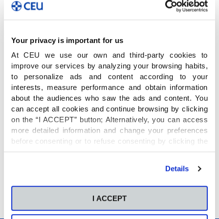
trimestral para todas las familias.
Talleres de formación cristiana para
padres
(aspectos de educación, matrimonio,
afectividad)
Your privacy is important for us
Acompañamiento y formación
para las
At CEU we use our own and third-party cookies to
familias con hijos en catequesis de Comunión
improve our services by analyzing your browsing habits,
o Confirmación.
to personalize ads and content according to your
Grupos de oración o reflexión familiar
.
interests, measure performance and obtain information
Cada miércoles a las 9.00 h. las familias se
about the audiences who saw the ads and content. You
reúnen en la capilla. Como madres, padres,
can accept all cookies and continue browsing by clicking
abuelas y abuelos, llevamos en el corazón
on the “I ACCEPT” button; Alternatively, you can access
muchas preocupaciones: la salud, la
more detailed information and change your preferences
seguridad, la educación y el bienestar de
before consenting or to refuse consenting by clicking the
nuestros hijos y nietos. En medio de esta
gran responsabilidad, la oración se presenta
"Personalize" button. For more information you can visit
como un faro de esperanza, una fuente de
our
Cookies Policy
.
Details
consuelo y fortaleza
Acciones sociales y voluntariado
.
I ACCEPT