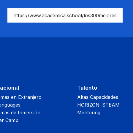
https://www.academica.school/los300mejores
nacional
Talento
mas en Extranjero
Altas Capacidades
anguages
HORIZON: STEAM
mas de Inmersión
Mentoring
r Camp