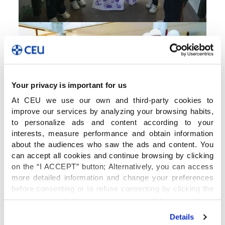
Your privacy is important for us
At CEU we use our own and third-party cookies to
improve our services by analyzing your browsing habits,
to personalize ads and content according to your
interests, measure performance and obtain information
about the audiences who saw the ads and content. You
can accept all cookies and continue browsing by clicking
on the “I ACCEPT” button; Alternatively, you can access
more detailed information and change your preferences
before consenting or to refuse consenting by clicking the
"Personalize" button. For more information you can visit
our
Cookies Policy
.
Details