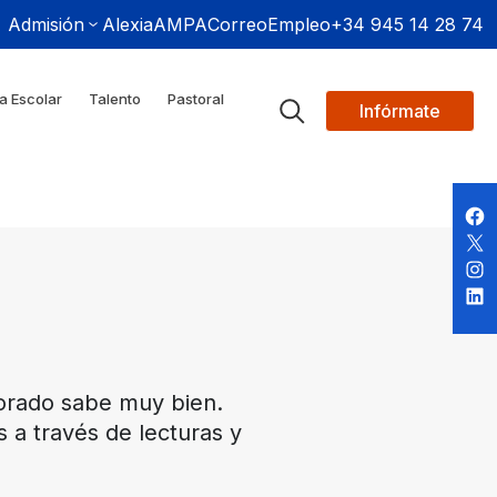
Admisión
Alexia
AMPA
Correo
Empleo
+34 945 14 28 74
a Escolar
Talento
Pastoral
Infórmate
sorado sabe muy bien.
 a través de lecturas y