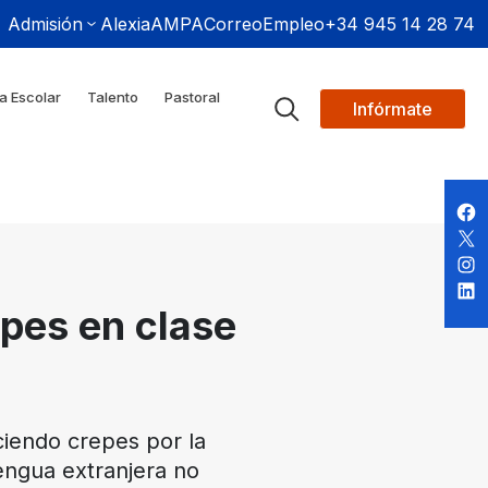
Admisión
Alexia
AMPA
Correo
Empleo
+34 945 14 28 74
a Escolar
Talento
Pastoral
Infórmate
pes en clase
ciendo crepes por la
engua extranjera no