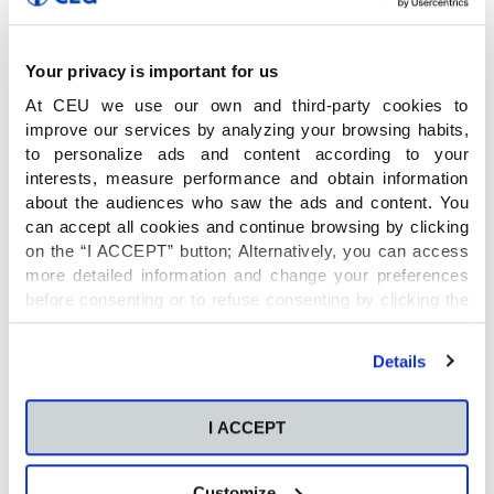
Your privacy is important for us
At CEU we use our own and third-party cookies to
improve our services by analyzing your browsing habits,
to personalize ads and content according to your
interests, measure performance and obtain information
about the audiences who saw the ads and content. You
can accept all cookies and continue browsing by clicking
on the “I ACCEPT” button; Alternatively, you can access
more detailed information and change your preferences
before consenting or to refuse consenting by clicking the
"Personalize" button. For more information you can visit
our
Cookies Policy
.
Details
I ACCEPT
Customize