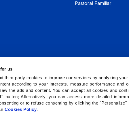
Pastoral Familiar
 for us
 third-party cookies to improve our services by analyzing your
ntent according to your interests, measure performance and ob
saw the ads and content. You can accept all cookies and cont
” button; Alternatively, you can access more detailed inform
nsenting or to refuse consenting by clicking the "Personalize"
our
Cookies Policy
.
e datos
Política de privacidad Redes Sociales
Polític