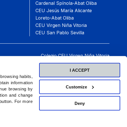
Cardenal Spínola-Abat Oliba
CEU Jesús María Alicante
Loreto-Abat Oliba
CEU Virgen Niña Vitoria
CEU San Pablo Sevilla
Colegio CEU Virgen Niña Vitoria
Paseo del Batán, 60, 01007 Vitoria-Gasteiz.
Teléfono: 945 14 28 74
I ACCEPT
2026 © Fundación Universitaria San Pablo CEU.
 browsing habits,
Todos los derechos reservados
.
tain information
Customize
inue browsing by
ation and change
 button. For more
Deny
a de cookies
Canal Ético