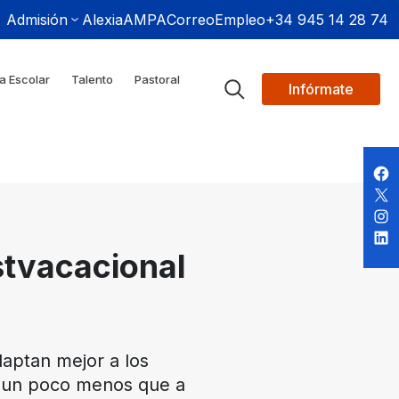
Admisión
Alexia
AMPA
Correo
Empleo
+34 945 14 28 74
a Escolar
Talento
Pastoral
Infórmate
stvacacional
daptan mejor a los
ta un poco menos que a