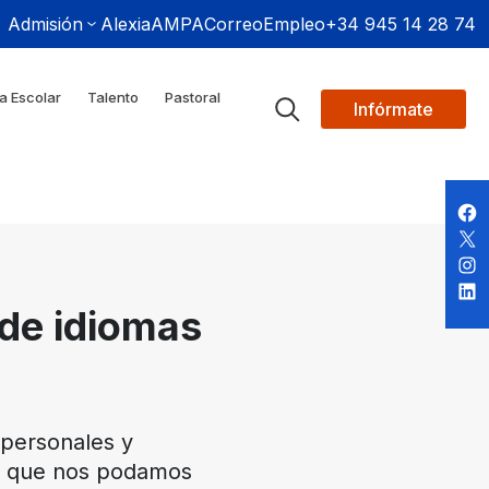
Admisión
Alexia
AMPA
Correo
Empleo
+34 945 14 28 74
a Escolar
Talento
Pastoral
Infórmate
 de idiomas
 personales y
ble que nos podamos