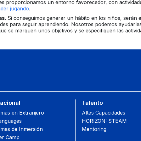
 les proporcionamos un entorno favorecedor, con actividad
der jugando
.
as
. Si conseguimos generar un hábito en los niños, serán e
ades para seguir aprendiendo. Nosotros podemos ayudarle
que se marquen unos objetivos y se especifiquen las activi
nacional
Talento
mas en Extranjero
Altas Capacidades
anguages
HORIZON: STEAM
mas de Inmersión
Mentoring
r Camp