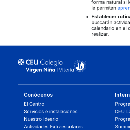
forma natural si
le permitan
apren
Establecer rutin
buscarán activid
calendario en el 
realizar.
Conócenos
Inter
El Centro
Progra
Servicios e instalaciones
CEU L
Nuestro Ideario
Progra
Actividades Extraescolares
Summe