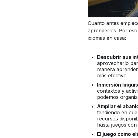
Cuanto antes empiecen
aprenderlos. Por eso
idiomas en casa:
Descubrir sus in
aprovecharlo para
manera aprenden 
más efectivo.
Inmersión lingüís
contextos y activ
podemos organiza
Ampliar el aban
tendiendo en cuen
recursos disponib
hasta juegos con 
El juego como e