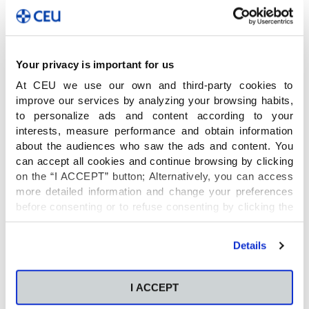
María José Bello, directora del
Colegio CEU San
Pablo Montepríncipe
señala que es importante
Your privacy is important for us
«analizar fundamentalmente las cosas positivas
At CEU we use our own and third-party cookies to
que implica el nuevo curso escolar:
improve our services by analyzing your browsing habits,
reencontrarte con tus amigos, conocer niños
to personalize ads and content according to your
nuevos, aprender cosas nuevas, excursiones,
interests, measure performance and obtain information
teatros, actividades…». Elegir
un punto de vista
about the audiences who saw the ads and content. You
divertido
también puede ser de ayuda «si los
can accept all cookies and continue browsing by clicking
padres le hablan de tú a tú a sus hijos y le
on the “I ACCEPT” button; Alternatively, you can access
preguntan, por ejemplo, quién es el compañero
more detailed information and change your preferences
con el que mejor se llevan, y cómo son sus
before consenting or to refuse consenting by clicking the
compañeros de trabajo, como les recibió su
"Personalize" button. For more information you can visit
our
Cookies Policy
.
jefe… etc. Mientras que los niños les cuentan
Details
sobre sus amiguitos y cómo les recibió su nueva
profe».
I ACCEPT