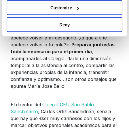
Según María José Bello un aspecto a tener muy
Customize
en cuenta es «expresar explícitamente las ganas
que tenemos de volver al trabajo con frases
como qué ganas tengo de volver a ver a mis
Deny
compañeros, ¿a que tú también? Cómo me
apetece volver a mi despacho, ¿a que a ti te
apetece volver a tu cole?».
Preparar juntos/as
todo lo necesario para el primer día
,
acompañarles al Colegio, darle una dimensión
temporal a la asistencia al centro, compartir las
experiencias propias de la infancia, transmitir
confianza y optimismo… son otros consejos que
apunta María José Bello.
El director del
Colegio CEU San Pablo
Sanchinarro
, Carlos Ortiz Sanchidrián, señala
que hay que «ser muy cariñosos con los hijos y
marcar objetivos personales académicos para el