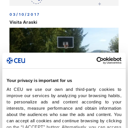
03/10/2017
Visita Araski
¡Enhorabuena campeonas! Durante la mañana de hoy, en
CEU Virgen Niña hemos tenido el placer de recibir la visita
de 2 jugadoras del equipo profesional de la Liga Femenina
de Baloncesto Día del equipo vitoriano del Araski, el cual
realizó
[…]
Seguir leyendo
Your privacy is important for us
At CEU we use our own and third-party cookies to
improve our services by analyzing your browsing habits,
to personalize ads and content according to your
interests, measure performance and obtain information
01/10/2017
about the audiences who saw the ads and content. You
LET’S PLAY! Día Europeo del Deporte Escolar
can accept all cookies and continue browsing by clicking
(ESSD) 2017
on the “I ACCEPT” button; Alternatively, you can access