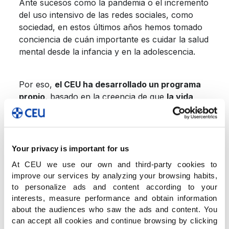
Ante sucesos como la pandemia o el incremento
del uso intensivo de las redes sociales, como
sociedad, en estos últimos años hemos tomado
conciencia de cuán importante es cuidar la salud
mental desde la infancia y en la adolescencia.
Por eso,
el CEU ha desarrollado un programa
propio,
basado en la creencia de que
la vida
escolar es factor protector y potenciador de
la salud mental del alumno.
Así, el programa
involucra a toda la comunidad educativa: los
docentes, el departamento de orientación
Your privacy is important for us
psicopedagógica, la familia y el propio alumnado,
At CEU we use our own and third-party cookies to
todos ellos siendo corresponsables de fomentar
improve our services by analyzing your browsing habits,
la salud mental de nuestros niños y jóvenes.
to personalize ads and content according to your
interests, measure performance and obtain information
about the audiences who saw the ads and content. You
MENTIS aborda diferentes realidades
can accept all cookies and continue browsing by clicking
(trastornos del estado de ánimo, de ansiedad, de