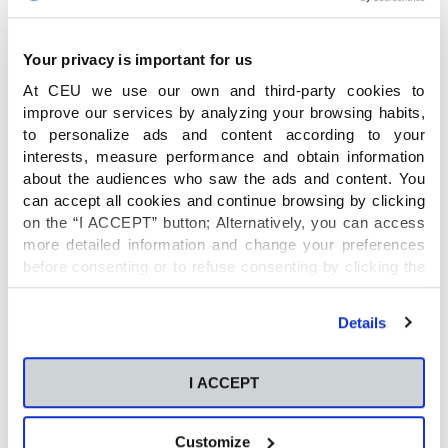
Your privacy is important for us
At CEU we use our own and third-party cookies to
improve our services by analyzing your browsing habits,
to personalize ads and content according to your
interests, measure performance and obtain information
about the audiences who saw the ads and content. You
can accept all cookies and continue browsing by clicking
on the “I ACCEPT” button; Alternatively, you can access
more detailed information and change your preferences
before consenting or to refuse consenting by clicking the
"Personalize" button. For more information you can visit
our
Cookies Policy
.
Details
I ACCEPT
Customize