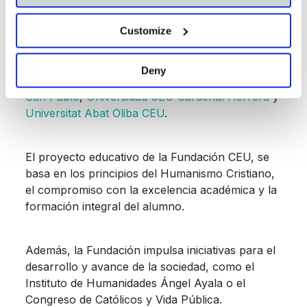
En la actualidad, posee centros en Madrid,
Customize
Barcelona, Valencia, Murcia, Castellón, Alicante,
Vigo, Jerez, Elche, Sevilla, Vitoria y Valladolid,
Deny
entre ellos 3 Universidades:
Universidad CEU
San Pablo
,
Universidad CEU Cardenal Herrera
y
Universitat Abat Oliba CEU
.
El proyecto educativo de la Fundación CEU, se
basa en los principios del Humanismo Cristiano,
el compromiso con la excelencia académica y la
formación integral del alumno.
Además, la Fundación impulsa iniciativas para el
desarrollo y avance de la sociedad, como el
Instituto de Humanidades Ángel Ayala o el
Congreso de Católicos y Vida Pública.