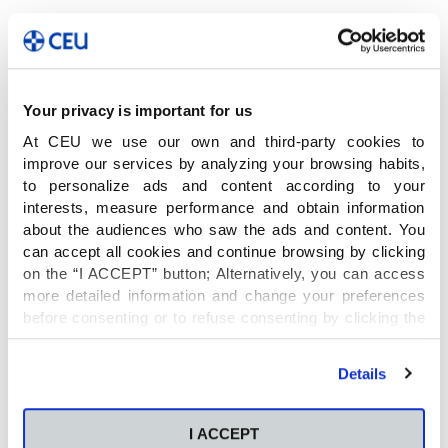
Salmón era un brillante abogado del Estado que
había sido director de
La Verdad
de Murcia y
profesor de Derecho en la Universidad de
Murcia, y que sería luego Ministro de Justicia y
Your privacy is important for us
finalmente asesinado en Paracuellos del Jarama
At CEU we use our own and third-party cookies to
en 1936.
improve our services by analyzing your browsing habits,
to personalize ads and content according to your
interests, measure performance and obtain information
El CEU hoy
about the audiences who saw the ads and content. You
can accept all cookies and continue browsing by clicking
Hoy, el CEU es el mayor grupo educativo
on the “I ACCEPT” button; Alternatively, you can access
privado de España. Cuenta con 25 centros
more detailed information and change your preferences
docentes, donde se imparten más de 200
before consenting or to refuse consenting by clicking the
enseñanzas oficiales, que abarcan desde la
"Personalize" button. For more information you can visit
Educación Infantil hasta estudios de Posgrado y
our
Cookies Policy
.
Details
Formación Profesional. Tiene 40.000
estudiantes, 4.000 empleados y más de 300.000
alumni CEU.
I ACCEPT