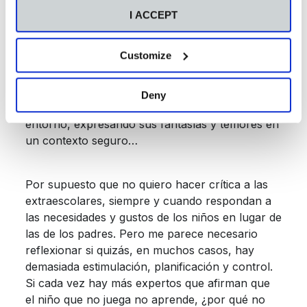
a
gestionar la frustración
y a demorar la
I ACCEPT
gratificación además de contribuir al desarrollo
de sus habilidades motoras. Una niña que juega
Customize
con plastilina a hacer figuritas está desarrollando
creatividad, atención plena y motricidad. Unos
niños que juegan a representar misiones de
Deny
Patrulla canina se están comunicando con su
entorno, expresando sus fantasías y temores en
un contexto seguro…
Por supuesto que no quiero hacer crítica a las
extraescolares, siempre y cuando respondan a
las necesidades y gustos de los niños en lugar de
las de los padres. Pero me parece necesario
reflexionar si quizás, en muchos casos, hay
demasiada estimulación, planificación y control.
Si cada vez hay más expertos que afirman que
el niño que no juega no aprende, ¿por qué no