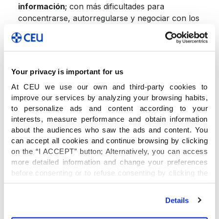
información
; con más dificultades para
concentrarse, autorregularse y negociar con los
demás; y que no saben gestionar el aburrimiento
ni qué hacer si no hay algo organizado.
El juego, ¿la mejor
Your privacy is important for us
At CEU we use our own and third-party cookies to
extraescolar para los
improve our services by analyzing your browsing habits,
niños?
to personalize ads and content according to your
interests, measure performance and obtain information
about the audiences who saw the ads and content. You
Pero jugar no es una pérdida de tiempo. Es la
can accept all cookies and continue browsing by clicking
mejor herramienta de aprendizaje en los niños.
on the “I ACCEPT” button; Alternatively, you can access
El juego fomenta las relaciones con uno mismo y
more detailed information and change your preferences
con los demás y permite asimilar los
before consenting or to refuse consenting by clicking the
aprendizajes y experiencias. Un niño que juega
"Personalize" button. For more information you can visit
en los toboganes del parque está aprendiendo
our
Cookies Policy
.
Details
las normas sociales, a compartir y entender la
importancia de los turnos; le está ayudando