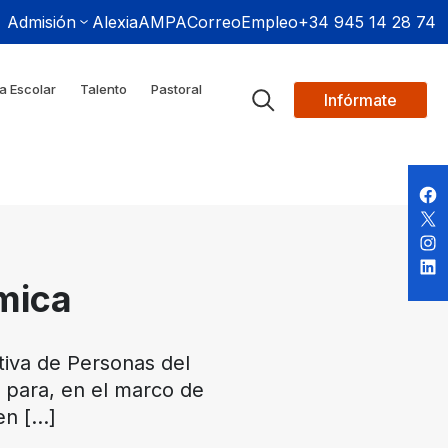
Admisión
Alexia
AMPA
Correo
Empleo
+34 945 14 28 74
a Escolar
Talento
Pastoral
Infórmate
mica
tiva de Personas del
 para, en el marco de
en
[…]