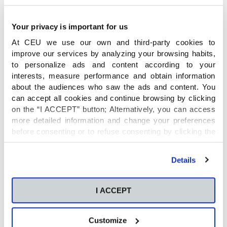
Your privacy is important for us
At CEU we use our own and third-party cookies to
improve our services by analyzing your browsing habits,
to personalize ads and content according to your
interests, measure performance and obtain information
about the audiences who saw the ads and content. You
can accept all cookies and continue browsing by clicking
on the “I ACCEPT” button; Alternatively, you can access
more detailed information and change your preferences
before consenting or to refuse consenting by clicking the
"Personalize" button. For more information you can visit
our
Cookies Policy
.
Details
I ACCEPT
Customize