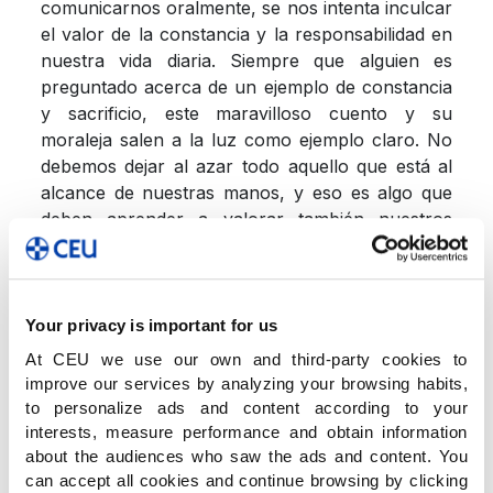
comunicarnos oralmente, se nos intenta inculcar
el valor de la constancia y la responsabilidad en
nuestra vida diaria. Siempre que alguien es
preguntado acerca de un ejemplo de constancia
y sacrificio, este maravilloso cuento y su
moraleja salen a la luz como ejemplo claro. No
debemos dejar al azar todo aquello que está al
alcance de nuestras manos, y eso es algo que
deben aprender a valorar también nuestros
pequeños y pequeñas.
El pasado 28 de noviembre, el alumnado del
Your privacy is important for us
segundo ciclo de E.I. acudió al colegio
At CEU we use our own and third-party cookies to
Marianistas donde pudo disfrutar de la obra de
improve our services by analyzing your browsing habits,
teatro titulada “La cigarra y la hormiga”.
to personalize ads and content according to your
interests, measure performance and obtain information
about the audiences who saw the ads and content. You
Los más pequeños no sólo quedaron
can accept all cookies and continue browsing by clicking
entusiasmados con la aventura que supuso salir