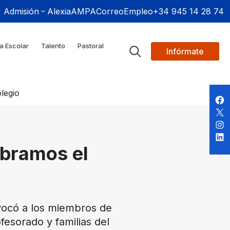
Admisión
Alexia
AMPA
Correo
Empleo
+34 945 14 28 74
a Escolar
Talento
Pastoral
Infórmate
legio
ebramos el
nvocó a los miembros de
fesorado y familias del