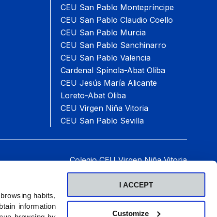
CEU San Pablo Montepríncipe
CEU San Pablo Claudio Coello
CEU San Pablo Murcia
CEU San Pablo Sanchinarro
CEU San Pablo Valencia
Cardenal Spínola-Abat Oliba
CEU Jesús María Alicante
Loreto-Abat Oliba
CEU Virgen Niña Vitoria
CEU San Pablo Sevilla
Colegio CEU Virgen Niña Vitoria
Paseo del Batán, 60, 01007 Vitoria-Gasteiz.
Teléfono: 945 14 28 74
I ACCEPT
2026 © Fundación Universitaria San Pablo CEU.
 browsing habits,
Todos los derechos reservados
.
tain information
Customize
inue browsing by