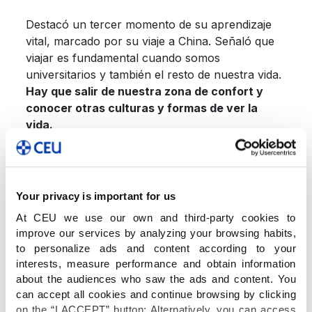
Destacó un tercer momento de su aprendizaje
vital, marcado por su viaje a China. Señaló que
viajar es fundamental cuando somos
universitarios y también el resto de nuestra vida.
Hay que salir de nuestra zona de confort y
conocer otras culturas y formas de ver la
vida.
De la cuarta experiencia concluyó que
el dinero
no da la felicidad.
Fue cuando se incorporó a
Your privacy is important for us
Delta Partners en Dubai, como consultor senior.
At CEU we use our own and third-party cookies to
Trabajó entonces desarollando proyectos de
improve our services by analyzing your browsing habits,
telecomunicaciones en Oriente Medio y África.
to personalize ads and content according to your
interests, measure performance and obtain information
about the audiences who saw the ads and content. You
La última lección de vida que compartió fue la
can accept all cookies and continue browsing by clicking
más reciente, de 2014. Entonces se unió a Uber
on the “I ACCEPT” button; Alternatively, you can access