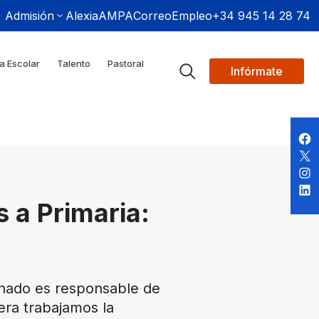
Admisión
Alexia
AMPA
Correo
Empleo
+34 945 14 28 74
a Escolar
Talento
Pastoral
Infórmate
 a Primaria:
umnado es responsable de
era trabajamos la