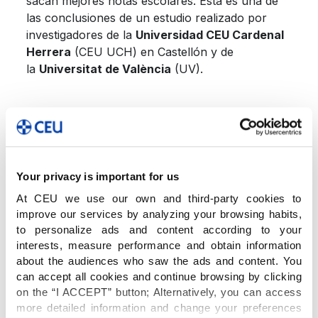
sacan mejores notas escolares. Esta es una de
las conclusiones de un estudio realizado por
investigadores de la
Universidad CEU Cardenal
Herrera
(CEU UCH) en Castellón y de
la
Universitat de València
(UV).
El estudio revela que los adolescentes dedican
una media de 47,23 minutos al día a jugar a
videojuegos, aunque esta cifra es menor entre
semana que durante el fin de semana. Aporta,
Your privacy is important for us
además, otros datos relevantes: los jugadores
At CEU we use our own and third-party cookies to
frecuentes, moderados y muchos de los
improve our services by analyzing your browsing habits,
ocasionales obtienen
buenos resultados
to personalize ads and content according to your
académicos
,
lo contrario de lo que ocurre con
interests, measure performance and obtain information
los jugadores intensivos.
about the audiences who saw the ads and content. You
can accept all cookies and continue browsing by clicking
on the “I ACCEPT” button; Alternatively, you can access
Según el profesor de Educación de la CEU UCH
more detailed information and change your preferences
de Castellón,
Fernando Gómez-Gonzalvo
,