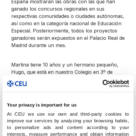
España mostrarán las obras con las que han
ganado los concursos regionales en sus
respectivas comunidades o ciudades autónomas,
así como en la categoría nacional de Educación
Especial. Posteriormente, todos los proyectos
ganadores serán expuestos en el Palacio Real de
Madrid durante un mes.
Martina tiene 10 años y un hermano pequeño,
Hugo, que está en nuestro Colegio en 3º de
Infantil. Según su profesora Ana Arrieta, “es una
alumna brillante y ejemplar. Es muy trabajadora
y responsable. Descataca por su esfuerzo y sus
ganas de superación. Le gusta mucho la pintura
Your privacy is important for us
y hacer manualidades. Practica natación y tenis.
At CEU we use our own and third-party cookies to
Es una niña muy alegre y sociable, y le gusta
improve our services by analyzing your browsing habits,
mucho jugar con sus amigas”.
to personalize ads and content according to your
interests, measure performance and obtain information