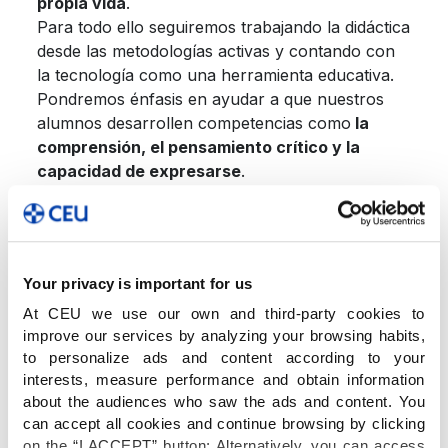
propia vida
.
Para todo ello seguiremos trabajando la didáctica
desde las metodologías activas y contando con
la tecnología como una herramienta educativa.
Pondremos énfasis en ayudar a que nuestros
alumnos desarrollen competencias como
la
comprensión, el pensamiento crítico y la
capacidad de expresarse
.
¡El desafío es grande, pero también lo es el
equipo de profesionales que cada día acudimos
al colegio llenos de ilusión!
Os invito a que permanezcáis atentos a las
Your privacy is important for us
diferentes actividades que vamos a realizar con
At CEU we use our own and third-party cookies to
motivo de nuestro 50 aniversario”.
improve our services by analyzing your browsing habits,
to personalize ads and content according to your
Henar Parra, directora del Colegio CEU Virgen
interests, measure performance and obtain information
about the audiences who saw the ads and content. You
Niña
can accept all cookies and continue browsing by clicking
on the “I ACCEPT” button; Alternatively, you can access