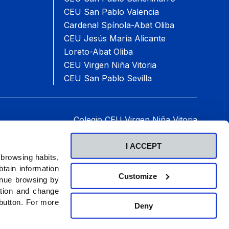
CEU San Pablo Valencia
Cardenal Spínola-Abat Oliba
CEU Jesús María Alicante
Loreto-Abat Oliba
CEU Virgen Niña Vitoria
CEU San Pablo Sevilla
Colegio CEU Virgen Niña Vitoria
Paseo del Batán, 60, 01007 Vitoria-Gasteiz.
Teléfono: 945 14 28 74
I ACCEPT
2026 © Fundación Universitaria San Pablo CEU.
 browsing habits,
Todos los derechos reservados
.
tain information
Customize
inue browsing by
ation and change
 button. For more
Deny