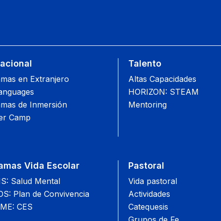
nacional
Talento
mas en Extranjero
Altas Capacidades
anguages
HORIZON: STEAM
mas de Inmersión
Mentoring
r Camp
amas Vida Escolar
Pastoral
: Salud Mental
Vida pastoral
: Plan de Convivencia
Actividades
ME: CES
Catequesis
Grupos de Fe