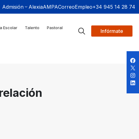
Admisión
Alexia
AMPA
Correo
Empleo
+34 945 14 28 74
a Escolar
Talento
Pastoral
Infórmate
relación