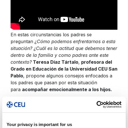
En estas circunstancias los padres se
preguntan
¿Cómo podemos enfrentarnos a esta
situación? ¿Cuál es la actitud que debemos tener
dentro de la familia y como padres ante este
contexto?
Teresa Díaz Tártalo
,
profesora del
Grado en Educación de la Universidad CEU San
Pablo
, propone algunos consejos enfocados a
los padres que pasan por esta situación
para
acompañar emocionalmente a los hijos.
1. Analizar por qué va a repetir curso nuestro
hijo.
Siempre se ha de tener en cuenta la razón por la
que se ha llegado a esta situación a la hora de poder
Your privacy is important for us
apoyar de una u otra manera a un niño que tenga que