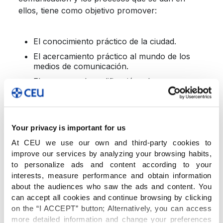
ellos, tiene como objetivo promover:
El conocimiento práctico de la ciudad.
El acercamiento práctico al mundo de los
medios de comunicación.
El avance en la codificación y la
descodificación de mensajes en el lenguaje
audiovisual.
El taller arrancó con una visita a una emisora
Your privacy is important for us
radiofónica. Además se llevó a cabo una
encuesta por el centro de la ciudad y se realizó
At CEU we use our own and third-party cookies to
improve our services by analyzing your browsing habits,
una entrevista. Posteriormente, el alumnado
to personalize ads and content according to your
participante elaboró y grabó un informativo de
interests, measure performance and obtain information
radio.
about the audiences who saw the ads and content. You
can accept all cookies and continue browsing by clicking
on the “I ACCEPT” button; Alternatively, you can access
En Montehermoso
se han dividido en tres
more detailed information and change your preferences
equipos: redacción, técnicos de sonido y