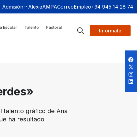
Admisión
Alexia
AMPA
Correo
Empleo
+34 945 14 28 74
a Escolar
Talento
Pastoral
Infórmate
Verdes»
l talento gráfico de Ana
que ha resultado