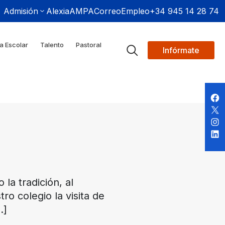
Admisión
Alexia
AMPA
Correo
Empleo
+34 945 14 28 74
a Escolar
Talento
Pastoral
Infórmate
la tradición, al
o colegio la visita de
…]