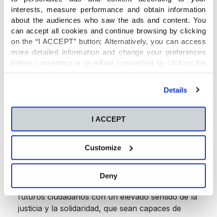
interests, measure performance and obtain information
about the audiences who saw the ads and content. You
can accept all cookies and continue browsing by clicking
on the “I ACCEPT” button; Alternatively, you can access
more detailed information and change your preferences
before consenting or to refuse consenting by clicking the
"Personalize" button. For more information you can visit
our
Cookies Policy
.
Details
En Navidad, consumo
I ACCEPT
responsable y sostenible
Customize
En el Colegio CEU Virgen Niña nos esforzamos
por ofrecer
una educación integral y en
Deny
valores
. El objetivo no es otro que formar a
futuros ciudadanos con un elevado sentido de la
justicia y la solidaridad, que sean capaces de