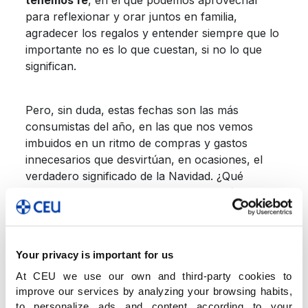
tenemos fe
, en el que podemos aprovechar
para reflexionar y orar juntos en familia,
agradecer los regalos y entender siempre que lo
importante no es lo que cuestan, si no lo que
significan.
Pero, sin duda, estas fechas son las más
consumistas del año, en las que nos vemos
imbuidos en un ritmo de compras y gastos
innecesarios que desvirtúan, en ocasiones, el
verdadero significado de la Navidad. ¿Qué
podemos hacer para transmitir a los más
pequeños el auténtico espíritu navideño? ¿Cómo
podemos poner freno al exceso y hacerles
comprender que las cosas importantes no se
Your privacy is important for us
compran con dinero?
At CEU we use our own and third-party cookies to
improve our services by analyzing your browsing habits,
to personalize ads and content according to your