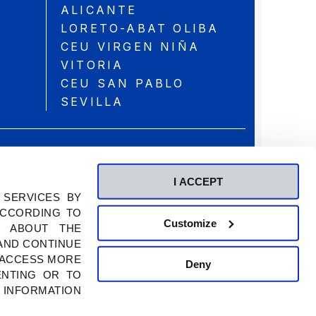
ALICANTE
LORETO-ABAT OLIBA
CEU VIRGEN NIÑA
VITORIA
CEU SAN PABLO
SEVILLA
EGIO CEU VIRGEN NIÑA VITORIA
N, 60, 01007 VITORIA-GASTEIZ.
I ACCEPT
TELÉFONO: 945 14 28 74
 SERVICES BY
NIVERSITARIA SAN PABLO CEU.
ACCORDING TO
Customize
S LOS DERECHOS RESERVADOS
.
N ABOUT THE
 AND CONTINUE
N ACCESS MORE
Deny
ENTING OR TO
 INFORMATION