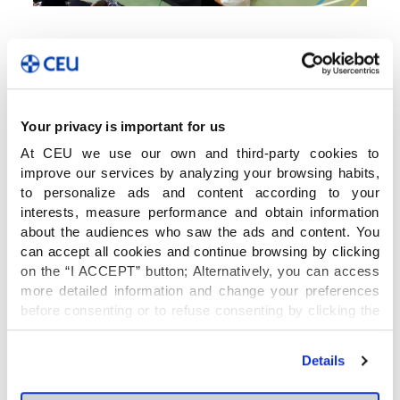
La teatral es una metodología que
incentiva la
creatividad, la imaginación y la memoria.
Con
el teatro, además, se
mejora la expresión
corporal y se trabajan las
Your privacy is important for us
emociones.
Empleándolo en las distintas
At CEU we use our own and third-party cookies to
materias podemos conseguir otros muchos más
improve our services by analyzing your browsing habits,
beneficios:
to personalize ads and content according to your
interests, measure performance and obtain information
about the audiences who saw the ads and content. You
El alumnado se erige en protagonista de su
can accept all cookies and continue browsing by clicking
propio aprendizaje.
on the “I ACCEPT” button; Alternatively, you can access
Se estimulan sus sentidos, lo que favorece el
more detailed information and change your preferences
desarrollo cognitivo.
before consenting or to refuse consenting by clicking the
Niños y niñas aprenden a conectar con sus
"Personalize" button. For more information you can visit
propias emociones y reflexionar sobre ellas.
our
Cookies Policy
.
Details
Se pone en valor el proceso, que es igual de
importante que el resultado.