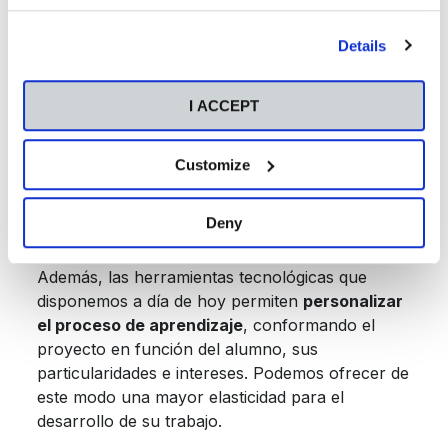
"Personalize" button. For more information you can visit
our
Cookies Policy
.
Durante todo el proceso,
el profesor acompaña
Details
y guía al alumno
, otorgándole las herramientas
y el apoyo necesarios para que este alcance el
I ACCEPT
objetivo final sin perder autonomía, y evitando la
dependencia del equipo docente. Un modelo que
también potencia el
emprendimiento
en el
Customize
alumnado, que cuenta con la confianza de su
profesor para proponer y tomar la iniciativa.
Deny
Además, las herramientas tecnológicas que
disponemos a día de hoy permiten
personalizar
el proceso de aprendizaje
, conformando el
proyecto en función del alumno, sus
particularidades e intereses. Podemos ofrecer de
este modo una mayor elasticidad para el
desarrollo de su trabajo.