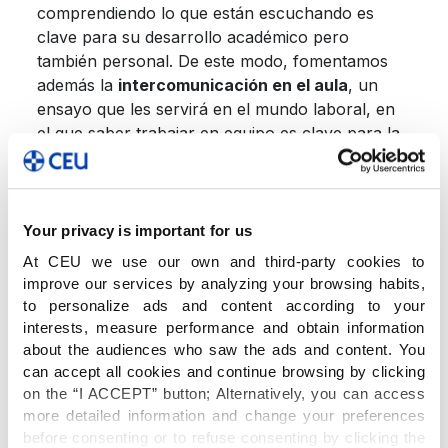
comprendiendo lo que están escuchando es
clave para su desarrollo académico pero
también personal. De este modo, fomentamos
además la
intercomunicación en el aula
, un
ensayo que les servirá en el mundo laboral, en
el que saber trabajar en equipo es clave para la
empleabilidad.
Una preparación para el mundo real
Your privacy is important for us
At CEU we use our own and third-party cookies to
improve our services by analyzing your browsing habits,
Al ser el alumno el protagonista del proceso de
to personalize ads and content according to your
aprendizaje y tener un papel activo en la
interests, measure performance and obtain information
elaboración del proyecto,
mejora su
about the audiences who saw the ads and content. You
proactividad e interés,
lo que propicia una
can accept all cookies and continue browsing by clicking
mayor interiorización del conocimiento. Además,
on the “I ACCEPT” button; Alternatively, you can access
es un método de trabajo que les servirá para el
more detailed information and change your preferences
resto de su vida, personal y profesional.
before consenting or to refuse consenting by clicking the