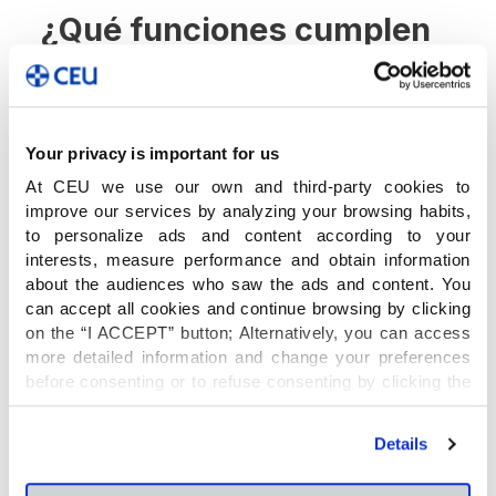
¿Qué funciones cumplen
los cuentos en la
educación emocional?
Your privacy is important for us
Según esta prolífica autora, los cuentos son de
gran utilidad para gestionar los sentimientos de
At CEU we use our own and third-party cookies to
niños y niñas. El motivo es que les permiten
improve our services by analyzing your browsing habits,
comprender y hablar con naturalidad sobre los
to personalize ads and content according to your
interests, measure performance and obtain information
miedos, las penas o la felicidad propia y ajena.
about the audiences who saw the ads and content. You
También les animan a lidiar con los conflictos de
can accept all cookies and continue browsing by clicking
un día a día que transcurre plagado de
on the “I ACCEPT” button; Alternatively, you can access
emociones, sea cual sea la edad.
more detailed information and change your preferences
before consenting or to refuse consenting by clicking the
"Personalize" button. For more information you can visit
Para Begoña Ibarrola, las funciones de los
our
Cookies Policy
.
cuentos son cinco:
Details