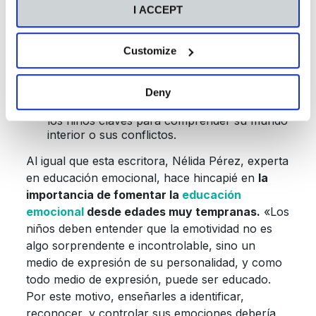
Estimular la imaginación y la fantasía.
I ACCEPT
Entretener y divertir.
Transmitir una enseñanza moral.
Customize
Facilitar la comprensión de verdades
metafísicas y filosóficas.
Deny
Una función terapéutica, al proporcionar a
los niños claves para comprender su mundo
interior o sus conflictos.
Al igual que esta escritora, Nélida Pérez, experta
en educación emocional, hace hincapié en
la
importancia de fomentar la
educación
emocional
desde edades muy tempranas.
«Los
niños deben entender que la emotividad no es
algo sorprendente e incontrolable, sino un
medio de expresión de su personalidad, y como
todo medio de expresión, puede ser educado.
Por este motivo, enseñarles a identificar,
reconocer, y controlar sus emociones debería