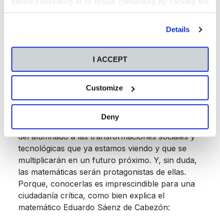
before consenting or to refuse consenting by clicking the
el desarrollo de las mencionadas competencias
"Personalize" button. For more information you can visit
promoviendo además
la cultura del
our
Cookies Policy
.
Details
pensamiento científico.
Así, se integran
distintas materias y conocimientos curriculares y
se trabajan competencias y actitudes muy
I ACCEPT
valiosas. Es el caso del
trabajo cooperativo,
el
pensamiento crítico, la iniciativa, el liderazgo, la
Customize
toma de decisiones o las competencias digitales.
Deny
Con todo ello estaremos facilitando la adaptación
del alumnado a las transformaciones sociales y
tecnológicas que ya estamos viendo y que se
multiplicarán en un futuro próximo. Y, sin duda,
las matemáticas serán protagonistas de ellas.
Porque, conocerlas es imprescindible para una
ciudadanía crítica, como bien explica el
matemático Eduardo Sáenz de Cabezón: