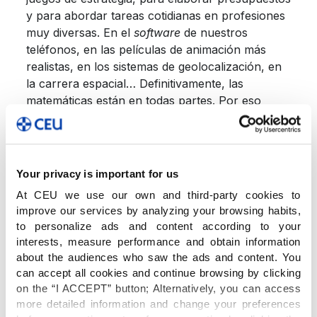
y para abordar tareas cotidianas en profesiones
muy diversas. En el
software
de nuestros
teléfonos, en las películas de animación más
realistas, en los sistemas de geolocalización, en
la carrera espacial… Definitivamente, las
matemáticas están en todas partes. Por eso
tienen un papel muy importante en las aulas del
CEU Virgen Niña, en el contexto de las
competencias STEAM
(
Science, Technology,
Engineering, Art
y
Mathematics).
Imprescindibles
Your privacy is important for us
para el futuro universitario y profesional de
At CEU we use our own and third-party cookies to
nuestro alumnado, permiten desarrollar de
improve our services by analyzing your browsing habits,
forma transversal habilidades muy valiosas en el
to personalize ads and content according to your
entorno de la ciencia, la tecnología, la ingeniería,
interests, measure performance and obtain information
las artes y, por supuesto, las matemáticas.
about the audiences who saw the ads and content. You
can accept all cookies and continue browsing by clicking
on the “I ACCEPT” button; Alternatively, you can access
Para ello proponemos
proyectos
more detailed information and change your preferences
multidisciplinares
, con el objetivo de potenciar